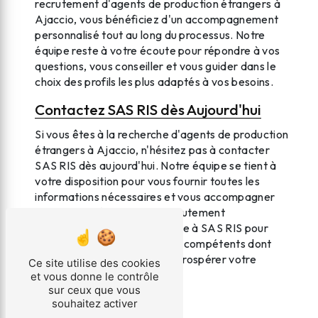
recrutement d'agents de production étrangers à
Ajaccio, vous bénéficiez d'un accompagnement
personnalisé tout au long du processus. Notre
équipe reste à votre écoute pour répondre à vos
questions, vous conseiller et vous guider dans le
choix des profils les plus adaptés à vos besoins.
Contactez SAS RIS dès Aujourd'hui
Si vous êtes à la recherche d'agents de production
étrangers à Ajaccio, n'hésitez pas à contacter
SAS RIS dès aujourd'hui. Notre équipe se tient à
votre disposition pour vous fournir toutes les
informations nécessaires et vous accompagner
dans votre démarche de recrutement
international. Faites confiance à SAS RIS pour
trouver les profils qualifiés et compétents dont
vous avez besoin pour faire prospérer votre
Ce site utilise des cookies
entreprise.
et vous donne le contrôle
sur ceux que vous
souhaitez activer
En savoir plus