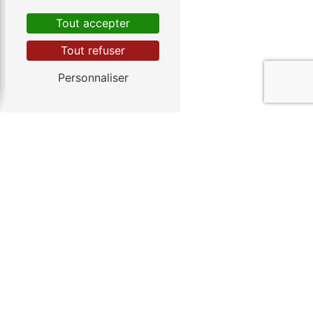
Tout accepter
Contactez-nous
Tout refuser
Personnaliser
Adresse
3 Traverse Bressier
13100 Aix-en-Provence