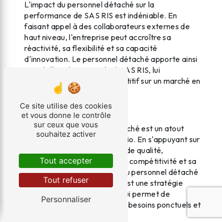
L'impact du personnel détaché sur la
performance de SAS RIS est indéniable. En
faisant appel à des collaborateurs externes de
haut niveau, l'entreprise peut accroître sa
réactivité, sa flexibilité et sa capacité
d'innovation. Le personnel détaché apporte ainsi
une réelle valeur ajoutée à SAS RIS, lui
permettant de rester compétitif sur un marché en
constante évolution.
Ce site utilise des cookies
Conclusion
et vous donne le contrôle
sur ceux que vous
En résumé, le personnel détaché est un atout
souhaitez activer
majeur pour SAS RIS à Ajaccio. En s'appuyant sur
des collaborateurs externes de qualité,
Tout accepter
l'entreprise peut renforcer sa compétitivité et sa
performance. Le recours à du personnel détaché
Tout refuser
bien sélectionné et valorisé est une stratégie
gagnante pour SAS RIS, qui lui permet de
Personnaliser
répondre efficacement à ses besoins ponctuels et
spécifiques.