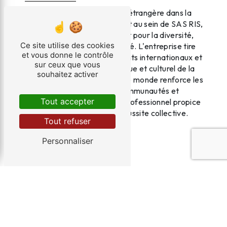
En somme, la main-d’œuvre étrangère dans la
ville de Grenoble, notamment au sein de SAS RIS,
représente un véritable atout pour la diversité,
Ce site utilise des cookies
l'innovation et la compétitivité. L'entreprise tire
et vous donne le contrôle
profit de la richesse des talents internationaux et
sur ceux que vous
contribue à l'essor économique et culturel de la
souhaitez activer
région. Cette ouverture sur le monde renforce les
liens entre les différentes communautés et
Tout accepter
favorise un environnement professionnel propice
à l'épanouissement et à la réussite collective.
Tout refuser
Personnaliser
En savoir plus
Contactez-nous