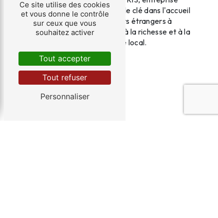
Ce site utilise des cookies
spécialisée dans..., joue un rôle clé dans l'accueil
et vous donne le contrôle
et l'intégration des travailleurs étrangers à
sur ceux que vous
Montpellier, participant ainsi à la richesse et à la
souhaitez activer
diversité du tissu économique local.
Tout accepter
En savoir plus
Tout refuser
Contactez-nous
Personnaliser
Adresse
3 Traverse Bressier